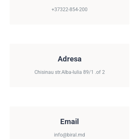
+37322-854-200
+37322-854-200
ADRESA
Adresa
Chisinau, str.Alba-Iulia 89/1 .of 2
Chisinau str.Alba-Iulia 89/1 .of 2
EMAIL
Email
info@biral.md
info@biral.md