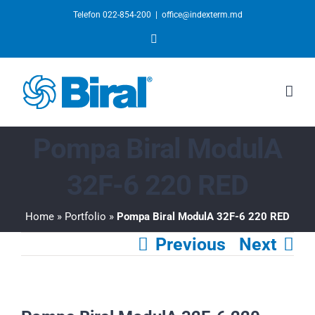
Telefon 022-854-200
|
office@indexterm.md
YouTube
Pompa Biral ModulA
32F-6 220 RED
Home
»
Portfolio
»
Pompa Biral ModulA 32F-6 220 RED
Previous
Next