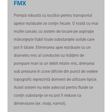
FMX
Pompă robustă cu tocător pentru transportul
apelor reziduale ce conţin fecale. O roată cu mai
multe canale, cu sistem de tocare pe aspiraţie
mărunţeşte fiabil toate substanţele solide care
pot fi tăiate. Eliminarea apei reziduale cu un
diametru mic al conductei cu înălţimi de
pompare mari la un debit relativ mic, drenarea
sub presiune în zone dificile din punct de vedere
topografic reprezintă domenii de utilizare tipice.
Acest sistem nu este adecvat pentru fluide ce
conţin substanţe ce nu pot fi reduse ca
dimensiune (ex. nisip, namol).