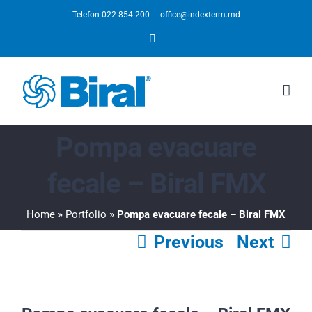
Telefon 022-854-200
|
office@indexterm.md
YouTube
Pompa evacuare
fecale – Biral FMX
Home
»
Portfolio
»
Pompa evacuare fecale – Biral FMX
Previous
Next