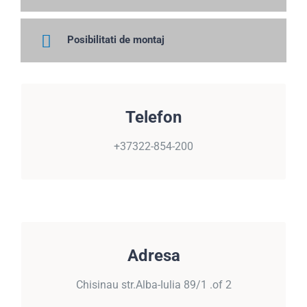
Posibilitati de montaj
TELEFON
Telefon
+37322-854-200
+37322-854-200
ADRESA
Adresa
Chisinau, str.Alba-Iulia 89/1 .of 2
Chisinau str.Alba-Iulia 89/1 .of 2