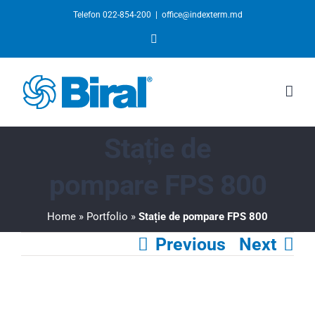
Telefon 022-854-200
|
office@indexterm.md
YouTube
Stație de
pompare FPS 800
Home
»
Portfolio
»
Stație de pompare FPS 800
Previous
Next