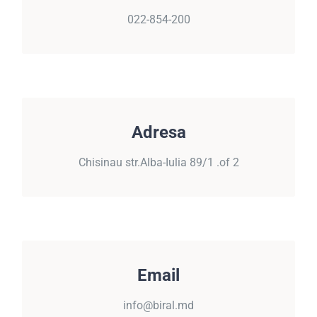
022-854-200
022-854-200
ADRESA
Adresa
Chisinau, str.Alba-Iulia 89/1 .of 2
Chisinau str.Alba-Iulia 89/1 .of 2
EMAIL
Email
info@biral.md
info@biral.md